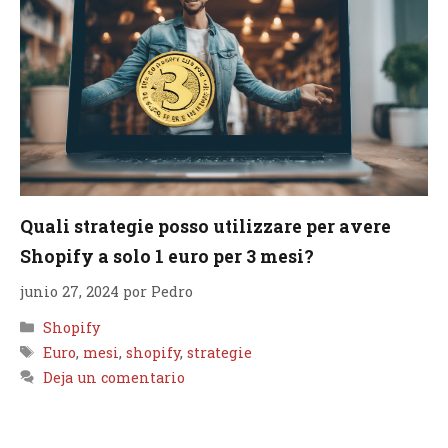
Quali strategie posso utilizzare per avere
Shopify a solo 1 euro per 3 mesi?
junio 27, 2024
por
Pedro
Categorías
Shopify
Etiquetas
Euro
,
mesi
,
shopify
,
strategie
Deja un comentario