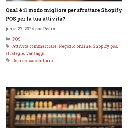
Qual è il modo migliore per sfruttare Shopify
POS per la tua attività?
junio 27, 2024
por
Pedro
Categorías
POS
Etiquetas
Attività commerciale
,
Negozio online
,
Shopify pos
,
strategie
,
vantaggi
Deja un comentario