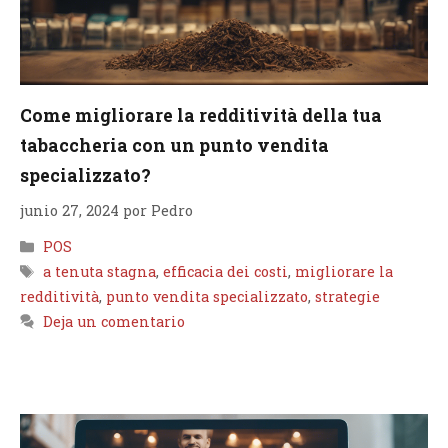
Come migliorare la redditività della tua
tabaccheria con un punto vendita
specializzato?
junio 27, 2024
por
Pedro
Categorías
POS
Etiquetas
a tenuta stagna
,
efficacia dei costi
,
migliorare la
redditività
,
punto vendita specializzato
,
strategie
Deja un comentario