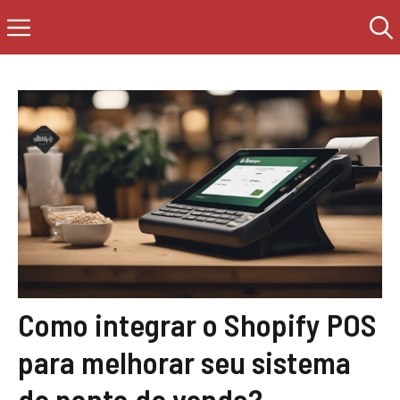
Saltar
Menú
al
contenido
Como integrar o Shopify POS
para melhorar seu sistema
de ponto de venda?