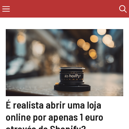
Saltar
Menú
al
contenido
É realista abrir uma loja
online por apenas 1 euro
através do Shopify?