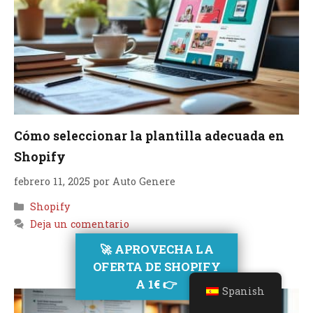
Cómo seleccionar la plantilla adecuada en
Shopify
febrero 11, 2025
por
Auto Genere
Categorías
Shopify
Deja un comentario
🚀 APROVECHA LA
OFERTA DE SHOPIFY
A 1€ 👉
Spanish