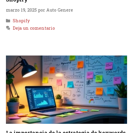
marzo 19, 2025
por
Auto Genere
Categorías
Shopify
Deja un comentario
La importancia de la estrategia de keywords