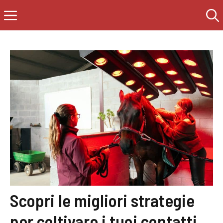
Saltar
Menú
al
contenido
Scopri le migliori strategie
per coltivare i tuoi contatti