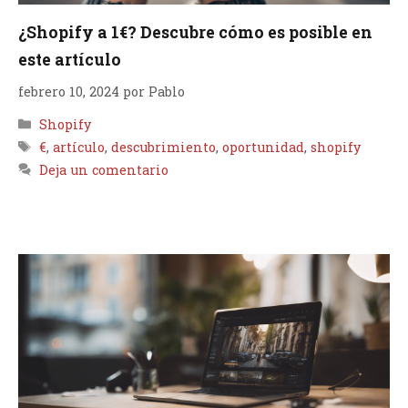
¿Shopify a 1€? Descubre cómo es posible en
este artículo
febrero 10, 2024
por
Pablo
Categorías
Shopify
Etiquetas
€
,
artículo
,
descubrimiento
,
oportunidad
,
shopify
Deja un comentario