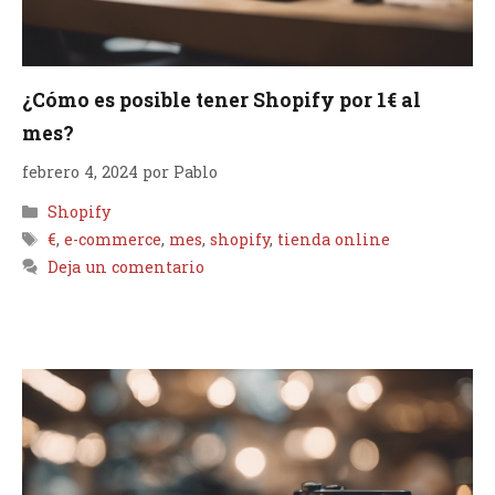
¿Cómo es posible tener Shopify por 1€ al
mes?
febrero 4, 2024
por
Pablo
Categorías
Shopify
Etiquetas
€
,
e-commerce
,
mes
,
shopify
,
tienda online
Deja un comentario