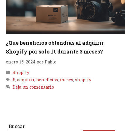
¿Qué beneficios obtendrás al adquirir
Shopify por solo 1€ durante 3 meses?
enero 15, 2024
por
Pablo
Categorías
Shopify
Etiquetas
€
,
adquirir
,
beneficios
,
meses
,
shopify
Deja un comentario
Buscar