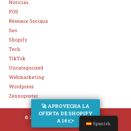
Noticias
POS
Réseaux Sociaux
Seo
Shopify
Tech
TikTok
Uncategorized
Webmarketing
Wordpress
Zennoposter
🚀 APROVECHA LA
OFERTA DE SHOPIFY
© 2026 E-commerce facil
• Creado con
A 1€ 👉
GeneratePress
Spanish